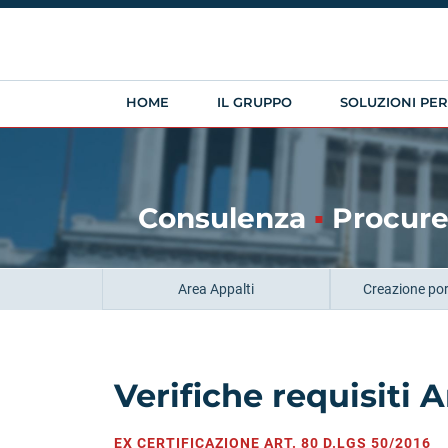
HOME
IL GRUPPO
SOLUZIONI PE
Consulenza
▪
Procure
Area Appalti
Creazione port
Verifiche requisiti A
EX CERTIFICAZIONE ART. 80 D.LGS 50/2016