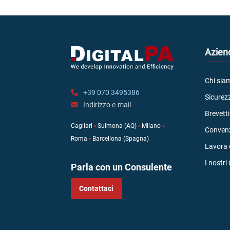
Azien
Chi sia
+39 070 3495386
Sicurezz
Indirizzo e-mail
Brevetti
Cagliari
▪
Sulmona (AQ)
▪
Milano
▪
Convenz
Roma
▪
Barcellona (Spagna)
Lavora 
I nostri 
Parla con un Consulente
Contattaci