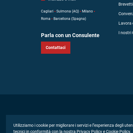
Brevetti
Cagliari
▪
Sulmona (AQ)
▪
Milano
▪
Convenz
Roma
▪
Barcellona (Spagna)
Lavora 
I nostri 
Parla con un Consulente
Contattaci
Utilizziamo i cookie per migliorare i servizi e l''esperienza degli u
tecnici in conformità con la nostra
Privacy Policy
e
Cookie Policy
.