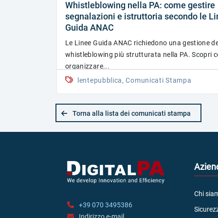
Whistleblowing nella PA: come gestire
segnalazioni e istruttoria secondo le L
Guida ANAC
Le Linee Guida ANAC richiedono una gestione de
whistleblowing più strutturata nella PA. Scopri
organizzare...
lentepubblica, Comunicati Stampa
Torna alla lista dei comunicati stampa
Azien
Chi sia
+39 070 3495386
Sicurezz
Indirizzo e-mail